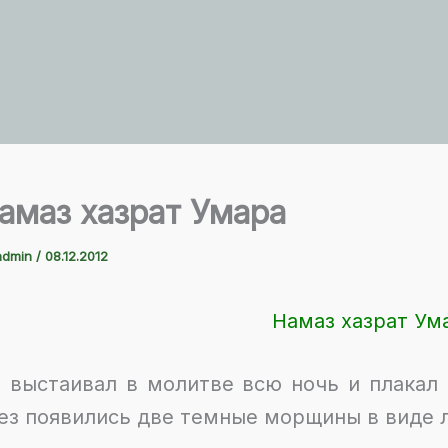
амаз хазрат Умара
admin
/
08.12.2012
Намаз хазрат Ум
 выстаивал в молитве всю ночь и плакал т
ез появились две темные морщины в виде 