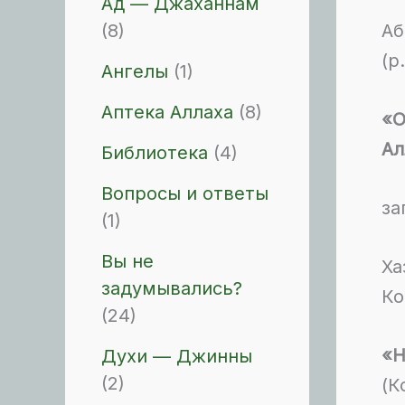
Ад — Джаханнам
(8)
Аб
(р
Ангелы
(1)
Аптека Аллаха
(8)
«О
Ал
Библиотека
(4)
Вопросы и ответы
за
(1)
Вы не
Ха
задумывались?
Ко
(24)
«Н
Духи — Джинны
(2)
(К