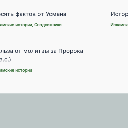
сять фактов от Усмана
Истор
амские истории
,
Сподвижники
Исламск
льза от молитвы за Пророка
а.с.)
амские истории