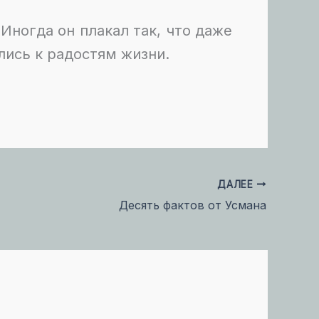
 Иногда он плакал так, что даже
лись к радостям жизни.
О
ДАЛЕЕ
Десять фактов от Усмана