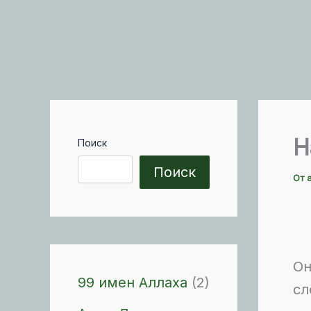
Н
Поиск
Поиск
От
Он
99 имен Аллаха
(2)
сл