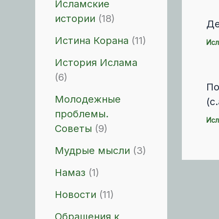
Исламские
истории
(18)
Де
Истина Корана
(11)
Исл
История Ислама
(6)
По
Молодежные
(с.
проблемы.
Исл
Советы
(9)
Мудрые мысли
(3)
Намаз
(1)
Новости
(11)
Обращения к