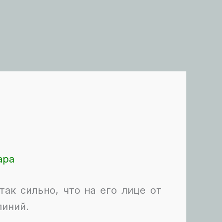
ара
ак сильно, что на его лице от
линий.