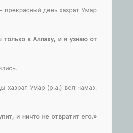
ин прекрасный день хазрат Умар
только к Аллаху, и я узнаю от
ились.
ы хазрат Умар (р.а.) вел намаз.
пит, и ничто не отвратит его.»