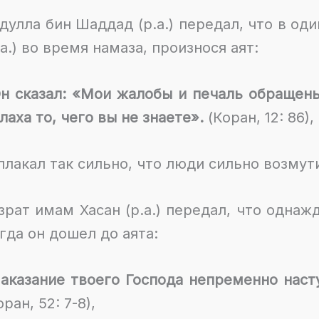
дулла бин Шаддад (р.а.) передал, что в од
.а.) во время намаза, произнося аят:
н сказал: «Мои жалобы и печаль обращены 
лаха то, чего вы не знаете».
(Коран, 12: 86),
плакал так сильно, что люди сильно возмут
зрат имам Хасан (р.а.) передал, что однажд
гда он дошел до аята:
аказание твоего Господа непременно насту
оран, 52: 7-8),