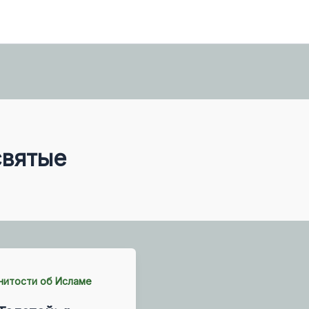
святые
нитости об Исламе