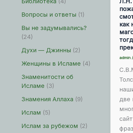
Библиотека
(4)
Л.Н.
пожа
Вопросы и ответы
(1)
смот
как 
Вы не задумывались?
маг
(24)
тогд
прек
Духи — Джинны
(2)
admin
Женщины в Исламе
(4)
С.В.
Знаменитости об
Толс
Исламе
(3)
наш
две 
Знамения Аллаха
(9)
мно
Ислам
(5)
сай
Ислам за рубежом
(2)
фраз