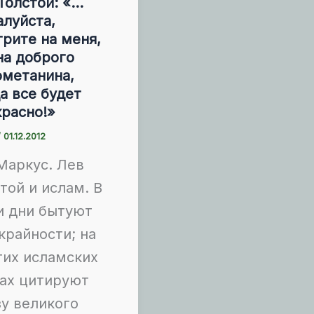
Толстой: «…
луйста,
рите на меня,
на доброго
ометанина,
а все будет
расно!»
/
01.12.2012
Маркус. Лев
той и ислам. В
и дни бытуют
крайности; на
гих исламских
тах цитируют
у великого