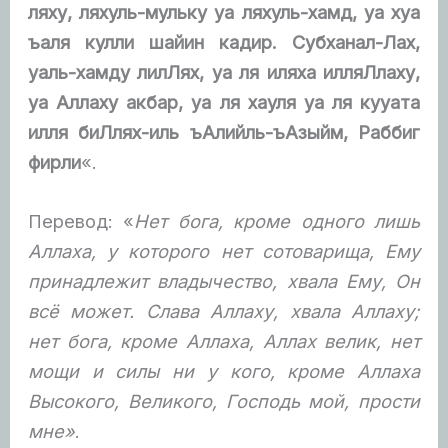
ляху, ляхуль-мульку уа ляхуль-хамд, уа хуа
ъаля кулли шайин кадир. Субханал-Лах,
уаль-хамду лилЛях, уа ля иляха илляЛлаху,
уа Аллаху акбар, уа ля хауля уа ля кууата
илля биЛлях-иль ъАлийль-ъАзыйм, Раббиг
фирли
«.
Перевод: «
Нет бога, кроме одного лишь
Аллаха, у которого нет сотоварища, Ему
принадлежит владычество, хвала Ему, Он
всё может. Слава Аллаху, хвала Аллаху;
нет бога, кроме Аллаха, Аллах велик, нет
мощи и силы ни у кого, кроме Аллаха
Высокого, Великого, Господь мой, прости
мне»
.