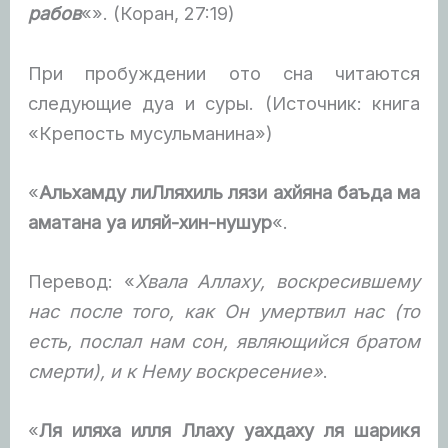
рабов
«». (Коран, 27:19)
При пробуждении ото сна читаются
следующие дуа и суры. (Источник: книга
«Крепость мусульманина»)
«
Альхамду лиЛляхиль лязи ахйяна баъда ма
аматана уа иляй-хин-нушур
«.
Перевод: «
Хвала Аллаху, воскресившему
нас после того, как Он умертвил нас (то
есть, послал нам сон, являющийся братом
смерти), и к Нему воскресение»
.
«
Ля иляха илля Ллаху уахдаху ля шарикя