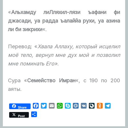
«
Альхамду лиЛляхил-лязи ъафани фи
джасади, уа радда ъалаййа рухи, уа азина
ли би зикрихи
«.
Перевод: «
Хвала Аллаху, который исцелил
моё тело, вернул мне дух мой и позволил
мне поминать Его»
.
Сура «
Семейство Имран
«, с 190 по 200
аяты.
F
T
E
W
S
M
V
L
O
T
Share
a
w
m
h
k
a
K
i
d
e
О
Post
c
i
a
a
y
i
v
n
l
т
e
t
i
t
p
l
e
o
e
п