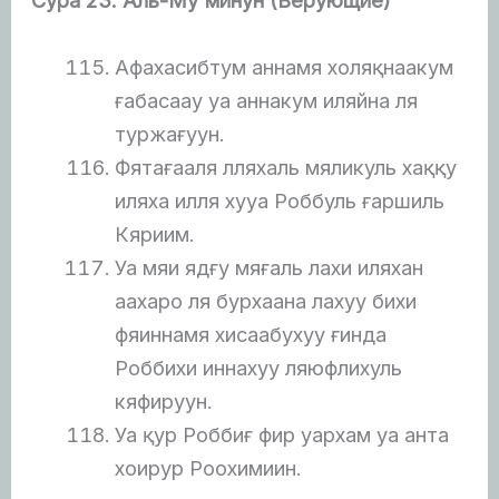
Сура 23. Аль-Му
`
минун (Верующие)
Афахасибтум аннамя холяқнаакум
ғабасаау уа аннакум иляйна ля
туржағуун.
Фятағааля лляхаль мяликуль хаққу
иляха илля хууа Роббуль ғаршиль
Кяриим.
Уа мяи ядғу мяғаль лахи иляхан
аахаро ля бурхаана лахуу бихи
фяиннамя хисаабухуу ғинда
Роббихи иннахуу ляюфлихуль
кяфируун.
Уа қур Роббиғ фир уархам уа анта
хоирур Роохимиин.