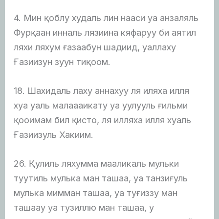
4. Мин қоблу худаль лин нааси уа анзаляль
Фурқаан инналь лязиина кяфаруу би аятил
ляхи ляхум ғазаабун шадиид, уаллаху
Ғазиизун зуун тиқоом.
18. Шахидаль лаху аннахуу ля иляха илля
хуа уаль малаааикату уа уулууль ғильми
қооимам бил қисто, ля илляха илля хуаль
Ғазиизуль Хакиим.
26. Қулиль ляхумма мааликаль мульки
туутиль мулька ман ташаа, уа танзиғуль
мулька мимман ташаа, уа туғиззу ман
ташаау уа тузиллю ман ташаа, у