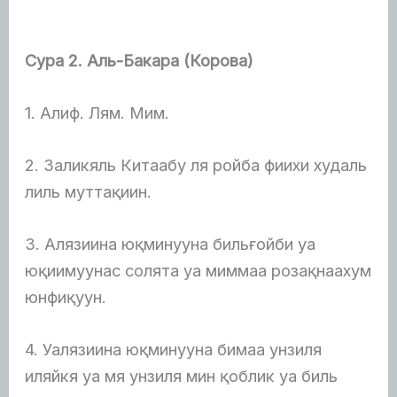
Сура 2. Аль-Бакара (Корова)
1. Алиф. Лям. Мим.
2. Заликяль Китаабу ля ройба фиихи худаль
лиль муттақиин.
3. Алязиина юқминууна бильғойби уа
юқиимуунас солята уа миммаа розақнаахум
юнфиқуун.
4. Уалязиина юқминууна бимаа унзиля
иляйкя уа мя унзиля мин қоблик уа биль