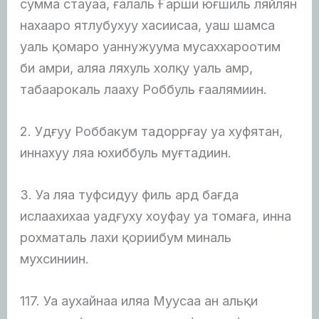
сумма стауаа, ғалаль Ғарши юғшиль ляйлян
нахааро ятлубухуу хасиисаа, уаш шамса
уаль қомаро уаннужуума мусаххароотим
би амри, аляа ляхуль холқу уаль амр,
табаарокаль лааху Роббуль ғаалямиин.
2. Удғуу Роббакум тадоррғау уа хуфятан,
иннахуу ляа юхиббуль муғтадиин.
3. Уа ляа туфсидуу филь ард бағда
ислаахихаа уадғуху хоуфау уа томаға, инна
рохматаль лахи қориибум миналь
мухсиниин.
117. Уа аухайнаа иляа Муусаа ан альқи