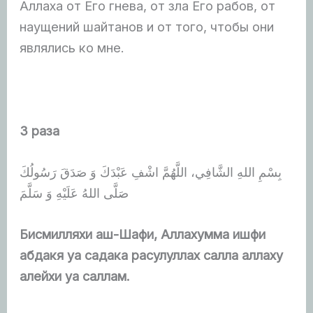
Аллаха от Его гнева, от зла Его рабов, от
наущений шайтанов и от того, чтобы они
являлись ко мне.
3 раза
بِسْمِ اللهِ الشَّافِي، اللَّهُمَّ اشْفِ عَبْدَكَ وَ صَدَقَ رَسُولُكَ
صَلَّى اللهُ عَلَيْهِ وَ سَلَّمَ
Бисмилляхи аш-Шафи, Аллахумма ишфи
абдакя уа садака расулуллах салла аллаху
алейхи уа саллам.