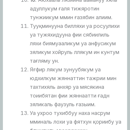
адуллукум ғаля тижяротин
тунжиикум ммин ғазябин алиим.
Тууқминууна билляхи уа росуулихи
уа тужяхидууна фии сябиилиль
ляхи биямуааликум уа анфусикум
зяликум хойруль ллякум ин кунтум
тағляму ун.
Яғфир лякум зунуубякум уа
юдхилкум жяннаттин тажрии мин
тахтихяль анхяр уа мясякина
тоиибятан фии жяннаатти ғадн
зяликаль фаузуль ғазыим.
Уа ухроо тухиббуу наха насрум
мминаль лохи уа фятхун қориибу уа