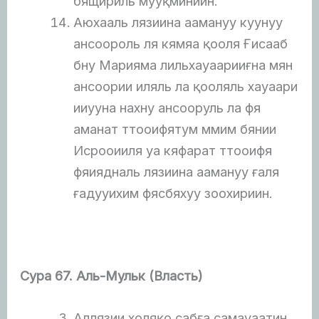
бящириль мууқминиин.
Аюхааль лязиина аамануу куунуу
ансоороль ля кямяа қооля Ғисааб
бну Марияма лильхауаарииғна мян
ансоории иляль ла қооляль хауаари
ииууна нахну ансооруль ла фя
аманат ттооифятум ммим бянии
Исрооииля уа кяфарат ттооифя
фяиядналь лязиина аамануу ғаля
ғадууихим фясбяхуу зоохириин.
Сура 67. Аль-Мульк (Власть)
Аллязии холяқо сабға самауаатин