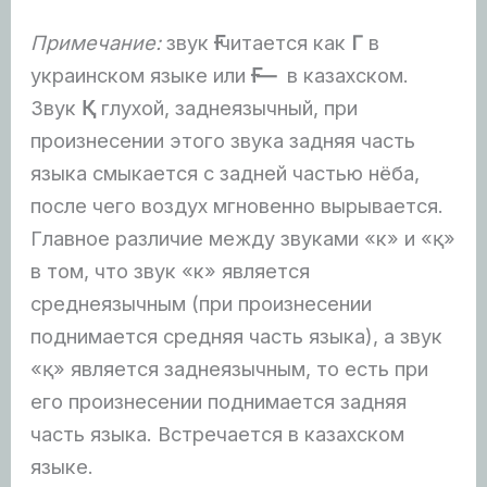
Примечание:
звук
Ғ
читается как
Г
в
украинском языке или
Ғ —
в казахском.
Звук
Қ
глухой, заднеязычный, при
произнесении этого звука задняя часть
языка смыкается с задней частью нёба,
после чего воздух мгновенно вырывается.
Главное различие между звуками «
к
» и «
қ
»
в том, что звук «
к
» является
среднеязычным (при произнесении
поднимается средняя часть языка), а звук
«
қ
» является заднеязычным, то есть при
его произнесении поднимается задняя
часть языка. Встречается в казахском
языке.