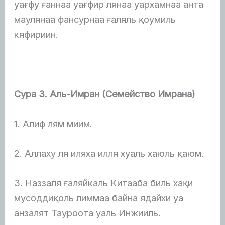
уағфу ғаннаа уағфир лянаа уархамнаа анта
маулянаа фансурнаа ғаляль қоумиль
кяфириин.
Сура 3. Аль-Имран (Семейство Имрана)
1. Алиф лям миим.
2. Аллаху ля иляха илля хуаль хаюль қаюм.
3. Наззаля ғаляйкаль Китааба биль хақи
мусоддиқоль лиммаа байна ядайхи уа
анзалят Тауроота уаль Инжииль.