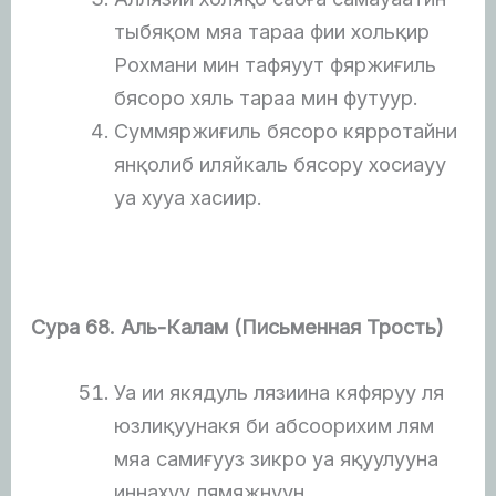
тыбяқом мяа тараа фии хольқир
Рохмани мин тафяуут фяржиғиль
бясоро хяль тараа мин футуур.
Суммяржиғиль бясоро кярротайни
янқолиб иляйкаль бясору хосиауу
уа хууа хасиир.
Сура 68.
Аль-Калам (Письменная Трость)
Уа ии якядуль лязиина кяфяруу ля
юзлиқуунакя би абсоорихим лям
мяа самиғууз зикро уа яқуулууна
иннахуу лямяжнуун.