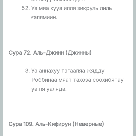
Уа мяа хууа илля зикруль лиль
ғалямиин.
Сура 72. Аль-Джинн (Джинны)
Уа аннахуу тағааляа жядду
Роббинаа мяат тахоза соохибятау
уа ля уаляда.
Сура 109. Аль-Кяфирун (Неверные)