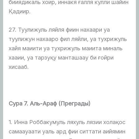
бииядикаль хоир, иннакя ғалля кулли шайин
Қадиир.
27. Туулижуль ляйля фиин нахаари уа
туулижун нахааро фил ляйли, уа тухрижуль
хайя маиити уа тухрижуль маиита миналь
хааии, уа тарзуқу манташаау би ғойри
хисааб.
Сура 7. Аль-Араф (Преграды)
1. Инна Роббакумуль ляхуль лязии холақос
самаауаати уаль ард фии ситтати аийямин