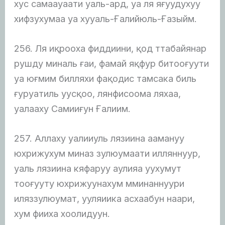
хус самаауаати уаль-ард, уа ля яғуудухуу
хифзухумаа уа хууаль-Ғалийюль-Ғазыйм.
256. Ля иқрооха фиддиини, қод ттабайянар
рушду миналь ғаи, фамай яқфур битооғуути
уа юғмим билляхи фақодис тамсака биль
ғуруатиль уусқоо, лянфисоома ляхаа,
уалааху Самииғун Ғалиим.
257. Аллаху уалииуль лязиина аамануу
юхрижухум миназ зулюумаати илляннуур,
уаль лязиина кяфаруу аулияа уухумут
тооғууту юхрижуунахум мминаннуури
иляззулюумат, ууляиика асхаабун наари,
хум фииха хоолидуун.