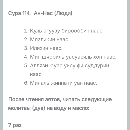
Сура 114. Ан-Нас (Люди)
Қуль ағуузу бирооббин наас.
Мяаликин наас
Иляхин наас.
Мин шярриль уасуасиль хон наас.
Аллязи юуас уису фи суддурин
наас.
Миналь жиннати уан наас.
После чтения аятов, читать следующие
молитвы (дуа) на воду и масло:
7 раз