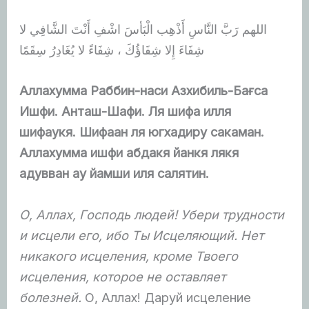
اللهم رَبَّ النَّاسِ أَذْهِب الْبَأسَ اشْفِ أَنْتَ الشَّافِي لا
شِفَاءَ إِلا شِفَاؤُكَ ، شِفَاءً لا يُغَادِرُ سِقَمًا
Алл
ахумма Раббин-наси Азхибиль-Бағса
Ишфи. Анташ-Шафи. Ля шифа илля
шифаукя. Шифаан ля югхадиру сакаман.
Аллахумма ишфи абдакя йанкя лякя
адувван ау йамши иля салятин.
О, Аллах, Господь людей! Убери трудности
и исцели его, ибо Ты Исцеляющий. Нет
никакого исцеления, кроме Твоего
исцеления, которое не оставляет
болезней.
О, Аллах! Даруй исцеление