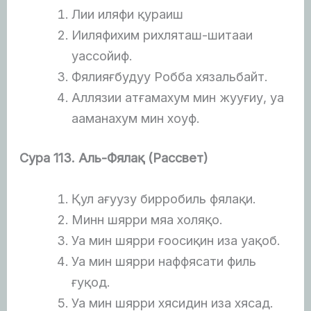
Лии иляфи қураиш
Ииляфихим рихляташ-шитааи
уассойиф.
Фялияғбудуу Робба хязальбайт.
Аллязии атғамахум мин жууғиу, уа
ааманахум мин хоуф.
Сура 113. Аль-Фялақ (Рассвет)
Қул ағуузу бирробиль фялақи.
Минн шярри мяа холяқо.
Уа мин шярри ғоосиқин иза уақоб.
Уа мин шярри наффясати филь
ғуқод.
Уа мин шярри хясидин иза хясад.