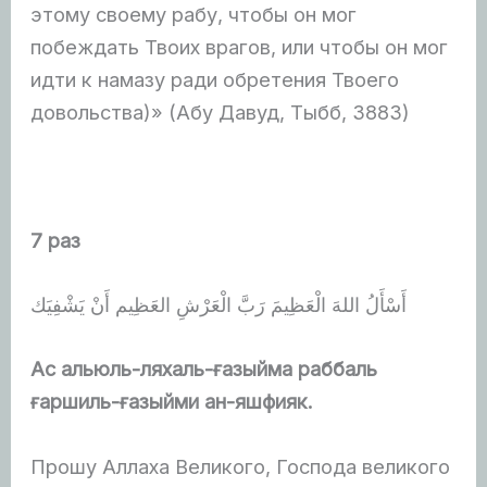
этому своему рабу, чтобы он мог
побеждать Твоих врагов, или чтобы он мог
идти к намазу ради обретения Твоего
довольства)» (Абу Давуд, Тыбб, 3883)
7 раз
أَسْأَلُ اللهَ الْعَظِيمَ رَبَّ الْعَرْشِ العَظِيم أَنْ يَشْفِيَك
Ас альюл
ь
-ляхаль-ғазыйма раббаль
ғаршиль-ғазыйми ан-яшфияк.
Прошу Аллаха Великого, Господа великого