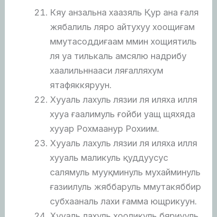
Кяу анзальна хаазяль Қур ана ғаля
жябалиль ляро айтухуу хоощиғам
ммутасоддиғаам ммин хощиятиль
ля уа тилькаль амсялю надрибу
хаалильннааси ляғалляхум
ятафяккяруун.
Хууаль лахуль лязии ля иляха илля
хууа ғаалимуль ғойби уащ щяхяда
хууар Рохмаанур Рохиим.
Хууаль лахуль лязии ля иляха илля
хууаль маликуль қуддуусус
салямуль мууқминуль мухайминуль
ғазиилуль жяббаруль ммутакяббир
субхааналь лахи ғамма ющрикуун.
Хууаль лахуль хоолиқуль бяриууль