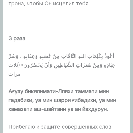
трона, чтобы Он исцелил тебя.
3 раза
أَعْوذُ بِكَلِمَاتِ اللهِ التَّامَّاتِ مِنْ غَضَبِهِ وَعِقَابِهِ ، وَشَرِّ
عِبَادِهِ وَمِنْ هَمَزَاتِ الشَّيَاطِينِ وَأَنْ يَحْضُرُون»(ثلاث
مرات
Ағузу бикялимати-Лляхи таммати мин
гадабихи, уа мин шарри ғибадихи, уа мин
хамазати аш-шайтани уа ан йахдурун.
Прибегаю к защите совершенных слов