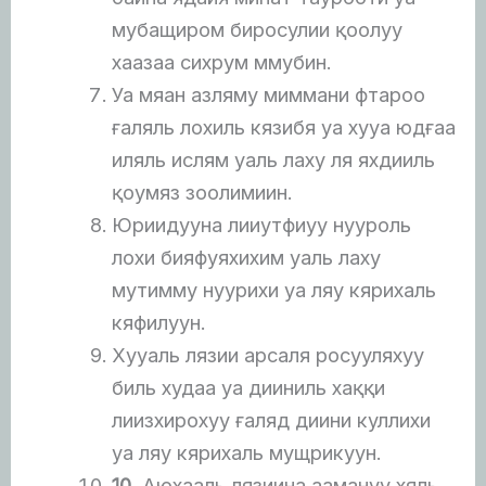
мубащиром биросулии қоолуу
хаазаа сихрум ммубин.
Уа мяан азляму миммани фтароо
ғаляль лохиль кязибя уа хууа юдғаа
иляль ислям уаль лаху ля яхдииль
қоумяз зоолимиин.
Юриидууна лииутфиуу нууроль
лохи бияфуяхихим уаль лаху
мутимму нуурихи уа ляу кярихаль
кяфилуун.
Хууаль лязии арсаля росууляхуу
биль худаа уа дииниль хаққи
лиизхирохуу ғаляд диини куллихи
уа ляу кярихаль мущрикуун.
10
. Аюхааль лязиина аамануу хяль