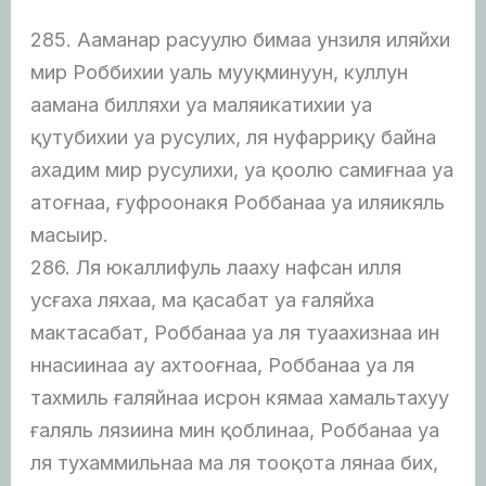
285. Ааманар расуулю бимаа унзиля иляйхи
мир Роббихии уаль мууқминуун, куллун
аамана билляхи уа маляикатихии уа
қутубихии уа русулих, ля нуфарриқу байна
ахадим мир русулихи, уа қоолю самиғнаа уа
атоғнаа, ғуфроонакя Роббанаа уа иляикяль
масыир.
286. Ля юкаллифуль лааху нафсан илля
усғаха ляхаа, ма қасабат уа ғаляйха
мактасабат, Роббанаа уа ля туаахизнаа ин
ннасиинаа ау ахтооғнаа, Роббанаа уа ля
тахмиль ғаляйнаа исрон кямаа хамальтахуу
ғаляль лязиина мин қоблинаа, Роббанаа уа
ля тухаммильнаа ма ля тооқота лянаа бих,