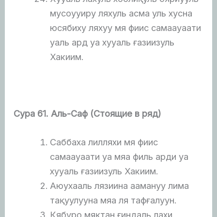
мусоууиру ляхуль асма уль хусна
юсябиху ляхуу мя фиис самаауаати
уаль ард уа хууаль ғазиизуль
Хакиим.
Сура 61. Аль-Саф (Стоящие в ряд)
Саббаха лилляхи мя фиис
самаауаати уа мяа филь арди уа
хууаль ғазиизуль Хакиим.
Аюухааль лязиина аамануу лима
тақуулууна мяа ля тафғалуун.
Кябуро мяқтан ғиндаль лахи