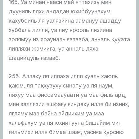
165. Уа минан нааси май яттахизу мин
дууниль ляхи андадан юхиббуунахум
кахуббиль ля уалязиина аамануу ашадду
хуббаль лилля, уа ляу ярооль лязиина
золямуу из ярауналь ғазааба, анналь қууата
лилляхи жамииға, уа анналь ляха
шадиидуль ғазааб.
255. Аллаху ля иляаха илля хуаль хаюль
қаюм, ля тақхузуху синату уа ля наум,
ляхуу маа фиссамаауаати уа маа филь ард,
мян заллязии яшфағу ғиндаху илля би изних,
яғляму маа байна айдиихим уа маа
хальфахум уа ля юхиитууна бишайим мин
ғильмихи илля бимаа шаағ, уасиға қурсию