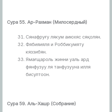
Сура 55. Ар-Рахман (Милосердный)
Сянафруғу лякум аиюхяс сяқолян.
Фябияияля и Роббикумяту
кяззибян.
Ямағщароль жинни уаль ард
фянфузуу ля танфузууна илля
бисултоон.
Сура 59. Аль-Хашр (Собрание)