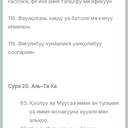
ғасоокя, фя изя хиия талқофу мя яфикуун.
118. Фауақоғаль хаққу уа батоля мя кянуу
яғмялюн.
119. Фяғулибуу хунааликя уанқолябуу
сооғириин.
Сура 20. Аль-Та Ха
Қоолуу яа Муусаа иммя ан тулқиия
уа иммя ан накууна аууаля мян
альқоо.