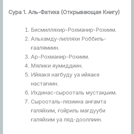
Сура 1. Аль-Фатиха (Открывающая Книгу)
Бисмилляхир-Рохманир-Рохиим.
Альхамду-лилляхи Роббиль-
ғаалямиин.
Ар-Рохманир-Рохиим.
Мялики яумиддиин.
Ийяакя нағбуду уа ийяакя
настағиин.
Ихдинас-сырооталь мустақыим.
Сырооталь-лязиина анғамта
ғаляйхим, ғойриль мағдууби
ғаляйхим уа ляд-дооллиин.