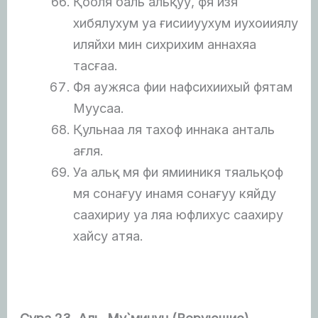
Қооля баль альқуу, фя изя
хибялухум уа ғисииуухум иухоииялу
иляйхи мин сихрихим аннахяа
тасғаа.
Фя аужяса фии нафсихиихый фятам
Муусаа.
Қульнаа ля тахоф иннака анталь
ағля.
Уа альқ мя фи ямииникя тяальқоф
мя сонағуу инамя сонағуу кяйду
саахириу уа ляа юфлихус саахиру
хайсу атяа.