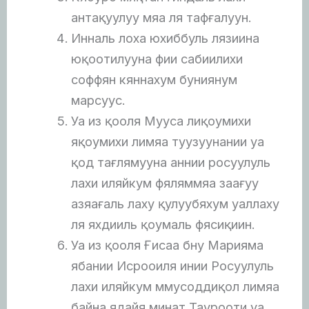
антақуулуу мяа ля тафғалуун.
Инналь лоха юхиббуль лязиина
юқоотилууна фии сабиилихи
соффян кяннахум буниянум
марсуус.
Уа из қооля Мууса лиқоумихи
яқоумихи лимяа туузуунании уа
қод тағлямууна аннии росуулуль
лахи иляйкум фяляммяа заағуу
азяағаль лаху қулуубяхум уаллаху
ля яхдииль қоумаль фясиқиин.
Уа из қооля Ғисаа бну Марияма
ябании Исрооиля инии Росуулуль
лахи иляйкум ммусоддиқол лимяа
байна ядайя минат Таурооти уа