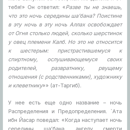
тебя!» Он ответил: «
Разве ты не знаешь,
что это ночь середины ша’бана? Поистине
в эту ночь в эту ночь Аллах освобождает
от Огня столько людей, сколько шерстинок
у овец племени Калб. Но это не относится
к шестерым: пристрастившемуся к
спиртному, ослушивающемуся своих
родителей, развратнику, рвущему
отношения (с родственниками), художнику
и клеветнику
»» (ат-Таргиб).
У нее есть еще одно название – ночь
Распределения и Предопределения. `Ата
ибн Йасар поведал: «Когда наступает ночь
середины ша’бана, ангелу смерти