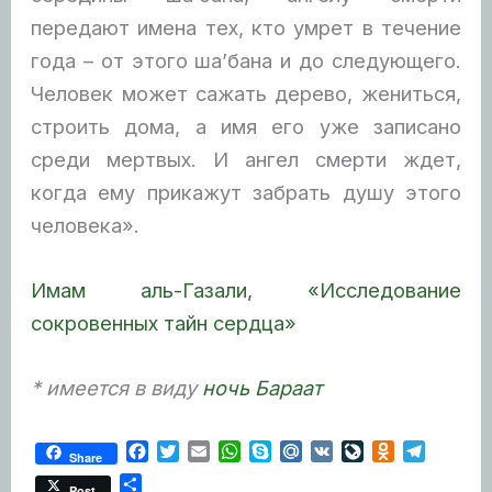
передают имена тех, кто умрет в течение
года – от этого ша’бана и до следующего.
Человек может сажать дерево, жениться,
строить дома, а имя его уже записано
среди мертвых. И ангел смерти ждет,
когда ему прикажут забрать душу этого
человека».
Имам аль-Газали, «Исследование
сокровенных тайн сердца»
* имеется в виду
ночь Бараат
F
T
E
W
S
M
V
L
O
T
Share
a
w
m
h
k
a
K
i
d
e
О
Post