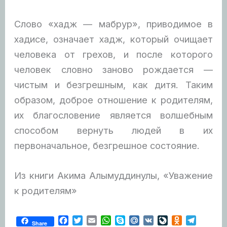
Слово «хадж — мабрур», приводимое в
хадисе, означает хадж, который очищает
человека от грехов, и после которого
человек словно заново рождается —
чистым и безгрешным, как дитя. Таким
образом, доброе отношение к родителям,
их благословение является волшебным
способом вернуть людей в их
первоначальное, безгрешное состояние.
Из книги Акима Алымуддинулы, «Уважение
к родителям»
F
T
E
W
S
M
V
L
O
T
Share